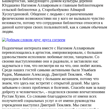
Башкортостан, заведующего Домом культуры деревни
Юлдашево Нагимом Аллаяровым и главным библиотекарем
сельской библиотеки д. Старобалбуково Аймарой
Хуснутдиновой. Общение с людьми с ограниченными
физическими возможностями ни у кого не вызывало чувство
неловкости, потому что сотрудники библиотеки относятся к
данной категории своих пользователей, как к самым обычным
людям.
Подопечные интерната вместе с Нагимом Аллаяровым
перевоплощались в артистов, импровизировали, с большим
удовольствием исполняли любимые песни, танцевали. Со
своими выступлениями они и радовали, и заставляли нас
задуматься о том, что несмотря ни на что, они любят жизнь.
Среди наших гостей самыми активными были Ульябаев
Радик, Мамыкин Александр, Дмитрий Тюкляев. «Мы
приходим в библиотеку с большим желанием, потому что
знаем, что здесь нас встретят с открытой душой. Мы здесь
забываем о своих проблемах и болезнях. Спасибо вам за вашу
доброту и человечность», - поделился своими впечатлениями
Рустам Хузин. Со словами благодарности от имени всех
получателей социальных услуг и от имени руководства
учреждения выступил Дмитрий Тюкляев. Мы смогли