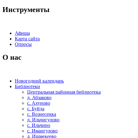
Инструменты
Афиша
Карта сайта
Опросы
О нас
Новогодний календарь
Библиотеки
Центральная районная библиотека
д. Абзаково
с. Ахуново
с. Буйда
с. Вознесенка
д. Ильчигулово
с. Ильчино
с. Имангулово
д. Ишмекеево