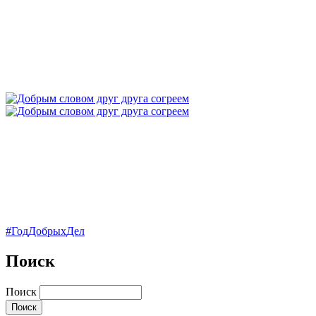
#ГодДобрыхДел
Поиск
Поиск