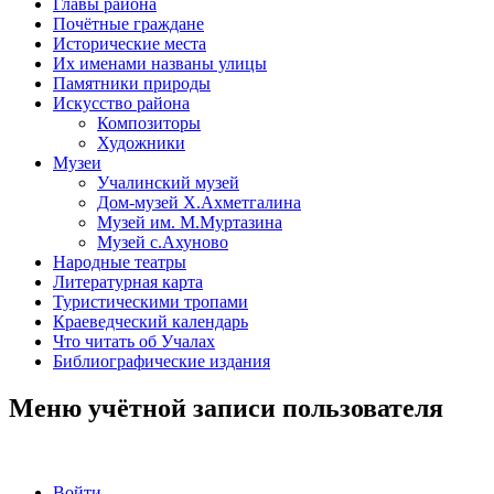
Главы района
Почётные граждане
Исторические места
Их именами названы улицы
Памятники природы
Искусство района
Композиторы
Художники
Музеи
Учалинский музей
Дом-музей Х.Ахметгалина
Музей им. М.Муртазина
Музей с.Ахуново
Народные театры
Литературная карта
Туристическими тропами
Краеведческий календарь
Что читать об Учалах
Библиографические издания
Меню учётной записи пользователя
Войти