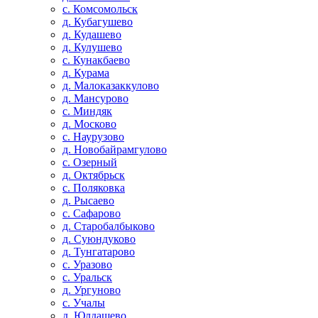
с. Комсомольск
д. Кубагушево
д. Кудашево
д. Кулушево
с. Кунакбаево
д. Курама
д. Малоказаккулово
д. Мансурово
с. Миндяк
д. Москово
с. Наурузово
д. Новобайрамгулово
с. Озерный
д. Октябрьск
с. Поляковка
д. Рысаево
с. Сафарово
д. Старобалбыково
д. Суюндуково
д. Тунгатарово
с. Уразово
с. Уральск
д. Ургуново
с. Учалы
д. Юлдашево