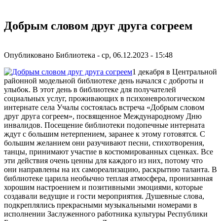
Добрым словом друг друга согреем
Опубликовано
Библиотека
-
ср, 06.12.2023 - 15:48
1 декабря в Центральной
районной модельной библиотеке день начался с доброты и
улыбок. В этот день в библиотеке для получателей
социальных услуг, проживающих в психоневрологическом
интернате села Учалы состоялась встреча «Добрым словом
друг друга согреем», посвященное Международному Дню
инвалидов. Посещение библиотеки подопечные интерната
ждут с большим нетерпением, заранее к этому готовятся. С
большим желанием они разучивают песни, стихотворения,
танцы, принимают участие в костюмированных сценках. Все
эти действия очень ценны для каждого из них, потому что
они направлены на их самореализацию, раскрытию таланта. В
библиотеке царила необычно теплая атмосфера, пронизанная
хорошим настроением и позитивными эмоциями, которые
создавали ведущие и гости мероприятия. Душевные слова,
подкреплялись прекрасными музыкальными номерами в
исполнении Заслуженного работника культуры Республики