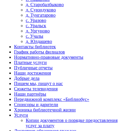
д. Старобалбыково
д. Суюндуково
д. Тунгатарово
с. Уразово
с. Уральск
д. Ургуново
с. Учалы
д. Юлдашево
Контакты библиотек
График работы филиалов
Нормативно-правовые документы
Платные услуги
Публичные отчеты
Наши достижения
Добрые дела
Пишем мы, пишут о нас
Сюжеты телевидения
Наши партнёры
Передвижной комплекс «Библиобус»
Спонсоры и дарители
Хроника библиотечной жизни
Услуги
Копии документов о порядке предоставления
услуг за плату
Диспетчер обращения граждан