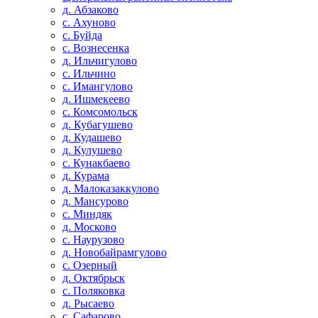
д. Абзаково
с. Ахуново
с. Буйда
с. Вознесенка
д. Ильчигулово
с. Ильчино
с. Имангулово
д. Ишмекеево
с. Комсомольск
д. Кубагушево
д. Кудашево
д. Кулушево
с. Кунакбаево
д. Курама
д. Малоказаккулово
д. Мансурово
с. Миндяк
д. Москово
с. Наурузово
д. Новобайрамгулово
с. Озерный
д. Октябрьск
с. Поляковка
д. Рысаево
с. Сафарово