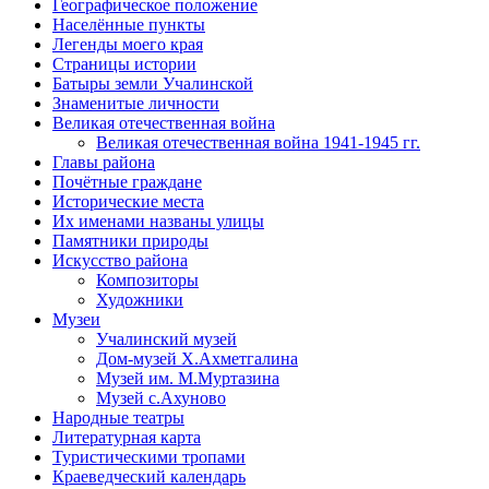
Географическое положение
Населённые пункты
Легенды моего края
Страницы истории
Батыры земли Учалинской
Знаменитые личности
Великая отечественная война
Великая отечественная война 1941-1945 гг.
Главы района
Почётные граждане
Исторические места
Их именами названы улицы
Памятники природы
Искусство района
Композиторы
Художники
Музеи
Учалинский музей
Дом-музей Х.Ахметгалина
Музей им. М.Муртазина
Музей с.Ахуново
Народные театры
Литературная карта
Туристическими тропами
Краеведческий календарь