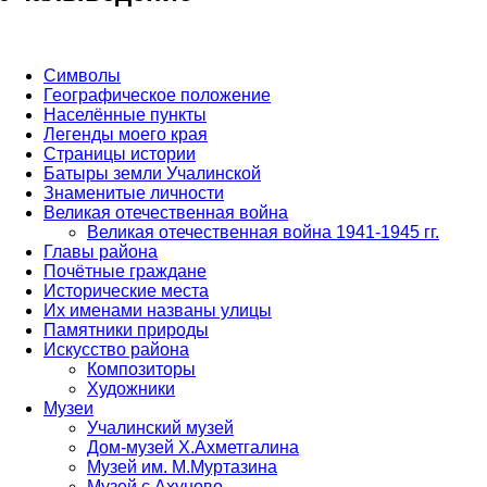
Символы
Географическое положение
Населённые пункты
Легенды моего края
Страницы истории
Батыры земли Учалинской
Знаменитые личности
Великая отечественная война
Великая отечественная война 1941-1945 гг.
Главы района
Почётные граждане
Исторические места
Их именами названы улицы
Памятники природы
Искусство района
Композиторы
Художники
Музеи
Учалинский музей
Дом-музей Х.Ахметгалина
Музей им. М.Муртазина
Музей с.Ахуново