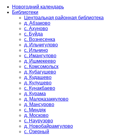
Новогодний календарь
Библиотеки
Центральная районная библиотека
д. Абзаково
с. Ахуново
с. Буйда
с. Вознесенка
д. Ильчигулово
с. Ильчино
с. Имангулово
д. Ишмекеево
с. Комсомольск
д. Кубагушево
д. Кудашево
д. Кулушево
с. Кунакбаево
д. Курама
д. Малоказаккулово
д. Мансурово
с. Миндяк
д. Москово
с. Наурузово
д. Новобайрамгулово
с. Озерный