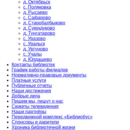
д. Октябрьск
с. Поляковка
д. Рысаево
с. Сафарово
д. Старобалбыково
д. Суюндуково
д. Тунгатарово
с. Уразово
с. Уральск
д. Ургуново
с. Учалы
д. Юлдашево
Контакты библиотек
График работы филиалов
Нормативно-правовые документы
Платные услуги
Публичные отчеты
Наши достижения
Добрые дела
Пишем мы, пишут о нас
Сюжеты телевидения
Наши партнёры
Передвижной комплекс «Библиобус»
Спонсоры и дарители
Хроника библиотечной жизни