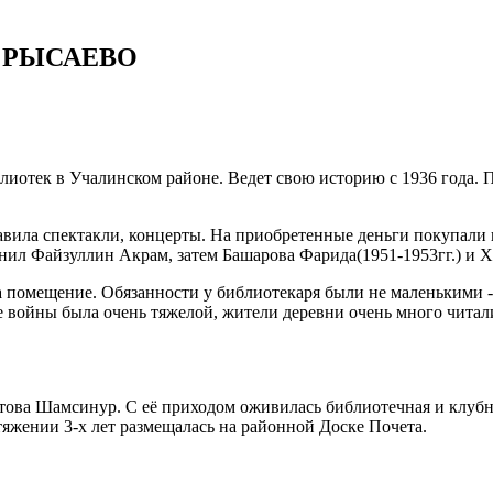
 РЫСАЕВО
блиотек в Учалинском районе. Ведет свою историю с 1936 года
тавила спектакли, концерты. На приобретенные деньги покупали 
нил Файзуллин Акрам, затем Башарова Фарида(1951-1953гг.) и Х
ла помещение. Обязанности у библиотекаря были не маленькими -
е войны была очень тяжелой, жители деревни очень много читал
етова Шамсинур. С её приходом оживилась библиотечная и клуб
яжении 3-х лет размещалась на районной Доске Почета.