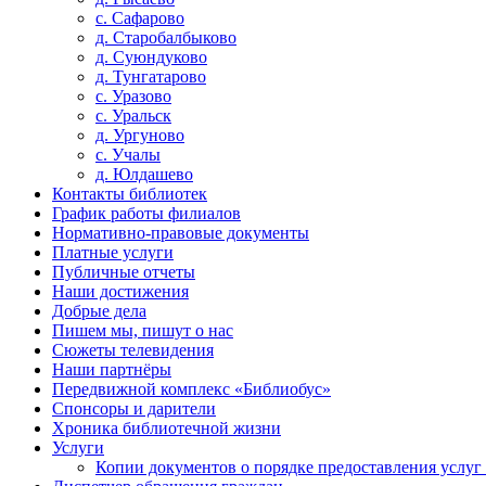
с. Сафарово
д. Старобалбыково
д. Суюндуково
д. Тунгатарово
с. Уразово
с. Уральск
д. Ургуново
с. Учалы
д. Юлдашево
Контакты библиотек
График работы филиалов
Нормативно-правовые документы
Платные услуги
Публичные отчеты
Наши достижения
Добрые дела
Пишем мы, пишут о нас
Сюжеты телевидения
Наши партнёры
Передвижной комплекс «Библиобус»
Спонсоры и дарители
Хроника библиотечной жизни
Услуги
Копии документов о порядке предоставления услуг 