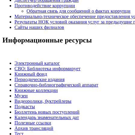
Диспетчер обращения граждан
Противодействие коррупции
Обратная связь для сообщений о фактах коррупци
Материально-техническое обеспечение предоставления у
Результаты НОК условий оказания услуг за предыдущие г
Сайты наших филиалов
Информационные ресурсы
Электронный каталог
СВО: Библиотека информирует
Книжный фонд
Периодические издания
Справочно-библиографический аппарат
Книжные коллекции
Музеи
Видеоролики, буктрейлеры
Подкасты
Бюллетень новых поступлений
Календарь знаменательных дат
Полезные ссылки
Архив трансляций
Тест