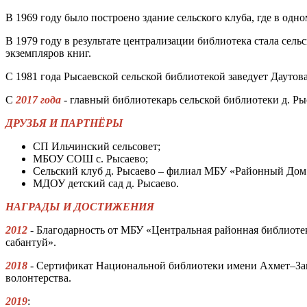
В 1969 году было построено здание сельского клуба, где в од
В 1979 году в результате централизации библиотека стала с
экземпляров книг.
С 1981 года Рысаевской сельской библиотекой заведует Даутов
С
2017 года
- главный библиотекарь сельской библиотеки д. Ры
ДРУЗЬЯ И ПАРТНЁРЫ
СП Ильчинский сельсовет;
МБОУ СОШ с. Рысаево;
Сельский клуб д. Рысаево – филиал МБУ «Районный Дом
МДОУ детский сад д. Рысаево.
НАГРАДЫ И ДОСТИЖЕНИЯ
2012
- Благодарность от МБУ «Центральная районная библиот
сабантуй».
2018
- Сертификат Национальной библиотеки имени Ахмет–Заки
волонтерства.
2019
: