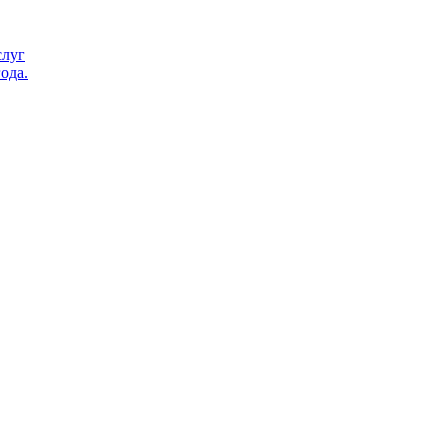
слуг
ода.