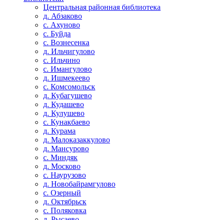
Центральная районная библиотека
д. Абзаково
с. Ахуново
с. Буйда
с. Вознесенка
д. Ильчигулово
с. Ильчино
с. Имангулово
д. Ишмекеево
с. Комсомольск
д. Кубагушево
д. Кудашево
д. Кулушево
с. Кунакбаево
д. Курама
д. Малоказаккулово
д. Мансурово
с. Миндяк
д. Москово
с. Наурузово
д. Новобайрамгулово
с. Озерный
д. Октябрьск
с. Поляковка
д. Рысаево