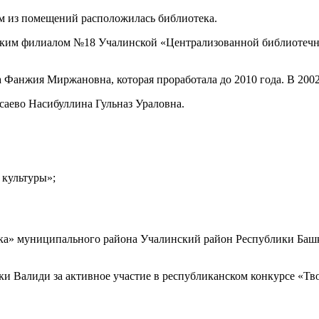
ном из помещений расположилась библиотека.
ельским филиалом №18 Учалинской «Централизованной библиотеч
а Фанжия Миржановна, которая проработала до 2010 года. В 2002
саево Насибуллина Гульназ Ураловна.
 культуры»;
ека» муниципального района Учалинский район Республики Баш
 Валиди за активное участие в республиканском конкурсе «Тв