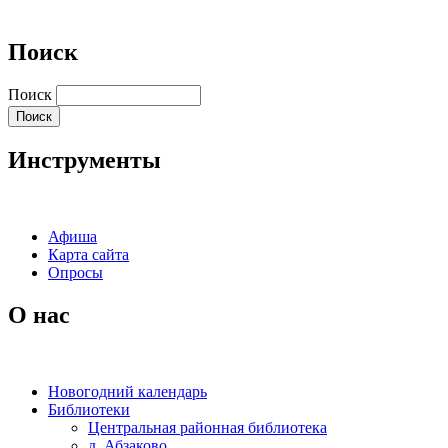
Открытие библиотеки
Поиск
Курсы повышения
с.Поляковка
Открытие библиотеки
квалификации
с.Поляковка
Поиск
Инструменты
Афиша
Карта сайта
Опросы
О нас
Новогодний календарь
Библиотеки
Центральная районная библиотека
д. Абзаково