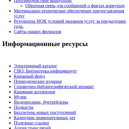
Противодействие коррупции
Обратная связь для сообщений о фактах коррупци
Материально-техническое обеспечение предоставления
услуг
Результаты НОК условий оказания услуг за предыдущие
года.
Сайты наших филиалов
Информационные ресурсы
Электронный каталог
СВО: Библиотека информирует
Книжный фонд
Периодические издания
Справочно-библиографический аппарат
Книжные коллекции
Музеи
Видеоролики, буктрейлеры
Подкасты
Бюллетень новых поступлений
Календарь знаменательных дат
Полезные ссылки
Архив трансляций