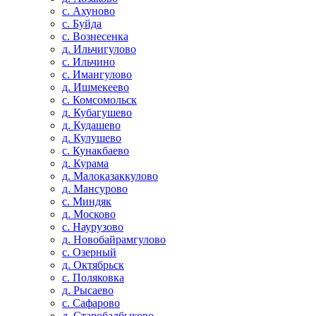
с. Ахуново
с. Буйда
с. Вознесенка
д. Ильчигулово
с. Ильчино
с. Имангулово
д. Ишмекеево
с. Комсомольск
д. Кубагушево
д. Кудашево
д. Кулушево
с. Кунакбаево
д. Курама
д. Малоказаккулово
д. Мансурово
с. Миндяк
д. Москово
с. Наурузово
д. Новобайрамгулово
с. Озерный
д. Октябрьск
с. Поляковка
д. Рысаево
с. Сафарово
д. Старобалбыково