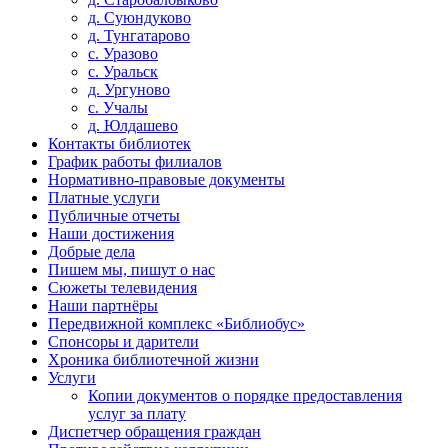
д. Суюндуково
д. Тунгатарово
с. Уразово
с. Уральск
д. Ургуново
с. Учалы
д. Юлдашево
Контакты библиотек
График работы филиалов
Нормативно-правовые документы
Платные услуги
Публичные отчеты
Наши достижения
Добрые дела
Пишем мы, пишут о нас
Сюжеты телевидения
Наши партнёры
Передвижной комплекс «Библиобус»
Спонсоры и дарители
Хроника библиотечной жизни
Услуги
Копии документов о порядке предоставления
услуг за плату
Диспетчер обращения граждан