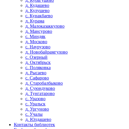
д. Кубагушево
д. Кудашево
д. Кулушево
с. Кунакбаево
д. Курама
д. Малоказаккулово
д. Мансурово
с. Миндяк
д. Москово
с. Наурузово
д. Новобайрамгулово
с. Озерный
д. Октябрьск
с. Поляковка
д. Рысаево
с. Сафарово
д. Старобалбыково
д. Суюндуково
д. Тунгатарово
с. Уразово
с. Уральск
д. Ургуново
с. Учалы
д. Юлдашево
Контакты библиотек