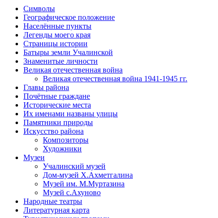
Символы
Географическое положение
Населённые пункты
Легенды моего края
Страницы истории
Батыры земли Учалинской
Знаменитые личности
Великая отечественная война
Великая отечественная война 1941-1945 гг.
Главы района
Почётные граждане
Исторические места
Их именами названы улицы
Памятники природы
Искусство района
Композиторы
Художники
Музеи
Учалинский музей
Дом-музей Х.Ахметгалина
Музей им. М.Муртазина
Музей с.Ахуново
Народные театры
Литературная карта