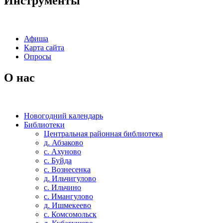
Инструменты
Афиша
Карта сайта
Опросы
О нас
Новогодний календарь
Библиотеки
Центральная районная библиотека
д. Абзаково
с. Ахуново
с. Буйда
с. Вознесенка
д. Ильчигулово
с. Ильчино
с. Имангулово
д. Ишмекеево
с. Комсомольск