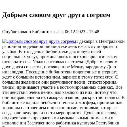
Добрым словом друг друга согреем
Опубликовано
Библиотека
-
ср, 06.12.2023 - 15:48
1 декабря в Центральной
районной модельной библиотеке день начался с доброты и
улыбок. В этот день в библиотеке для получателей
социальных услуг, проживающих в психоневрологическом
интернате села Учалы состоялась встреча «Добрым словом
друг друга согреем», посвященное Международному Дню
инвалидов. Посещение библиотеки подопечные интерната
ждут с большим нетерпением, заранее к этому готовятся. С
большим желанием они разучивают песни, стихотворения,
танцы, принимают участие в костюмированных сценках. Все
эти действия очень ценны для каждого из них, потому что
они направлены на их самореализацию, раскрытию таланта. В
библиотеке царила необычно теплая атмосфера, пронизанная
хорошим настроением и позитивными эмоциями, которые
создавали ведущие и гости мероприятия. Душевные слова,
подкреплялись прекрасными музыкальными номерами в
исполнении Заслуженного работника культуры Республики