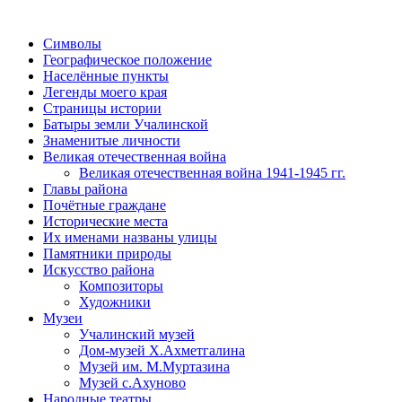
Символы
Географическое положение
Населённые пункты
Легенды моего края
Страницы истории
Батыры земли Учалинской
Знаменитые личности
Великая отечественная война
Великая отечественная война 1941-1945 гг.
Главы района
Почётные граждане
Исторические места
Их именами названы улицы
Памятники природы
Искусство района
Композиторы
Художники
Музеи
Учалинский музей
Дом-музей Х.Ахметгалина
Музей им. М.Муртазина
Музей с.Ахуново
Народные театры