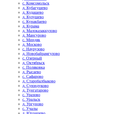
с. Комсомольск
д. Кубагушево
д. Кудашево
д. Кулушево
с. Кунакбаево
д. Курама
д. Малоказаккулово
д. Мансурово
с. Миндяк
д. Москово
с. Наурузово
д. Новобайрамгулово
с. Озерный
д. Октябрьск
с. Поляковка
д. Рысаево
с. Сафарово
д. Старобалбыково
д. Суюндуково
д. Тунгатарово
с. Уразово
с. Уральск
д. Ургуново
с. Учалы
д. Юлдашево