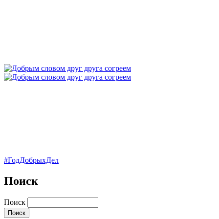
#ГодДобрыхДел
Поиск
Поиск