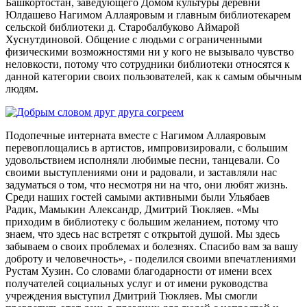
Башкортостан, заведующего Домом культуры деревни
Юлдашево Нагимом Аллаяровым и главным библиотекарем
сельской библиотеки д. Старобалбуково Аймарой
Хуснутдиновой. Общение с людьми с ограниченными
физическими возможностями ни у кого не вызывало чувство
неловкости, потому что сотрудники библиотеки относятся к
данной категории своих пользователей, как к самым обычным
людям.
Подопечные интерната вместе с Нагимом Аллаяровым
перевоплощались в артистов, импровизировали, с большим
удовольствием исполняли любимые песни, танцевали. Со
своими выступлениями они и радовали, и заставляли нас
задуматься о том, что несмотря ни на что, они любят жизнь.
Среди наших гостей самыми активными были Ульябаев
Радик, Мамыкин Александр, Дмитрий Тюкляев. «Мы
приходим в библиотеку с большим желанием, потому что
знаем, что здесь нас встретят с открытой душой. Мы здесь
забываем о своих проблемах и болезнях. Спасибо вам за вашу
доброту и человечность», - поделился своими впечатлениями
Рустам Хузин. Со словами благодарности от имени всех
получателей социальных услуг и от имени руководства
учреждения выступил Дмитрий Тюкляев. Мы смогли