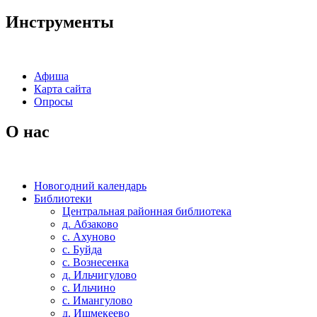
Инструменты
Афиша
Карта сайта
Опросы
О нас
Новогодний календарь
Библиотеки
Центральная районная библиотека
д. Абзаково
с. Ахуново
с. Буйда
с. Вознесенка
д. Ильчигулово
с. Ильчино
с. Имангулово
д. Ишмекеево