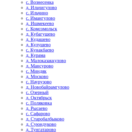
с. Вознесенка
д. Ильчигулово
с. Ильчино
с. Имангулово
д. Ишмекеево
с. Комсомольск
д. Кубагушево
д. Кудашево
д. Кулушево
с. Кунакбаево
д. Курама
д. Малоказаккулово
д. Мансурово
с. Миндяк
д. Москово
с. Наурузово
д. Новобайрамгулово
с. Озерный
д. Октябрьск
с. Поляковка
д. Рысаево
с. Сафарово
д. Старобалбыково
д. Суюндуково
д. Тунгатарово