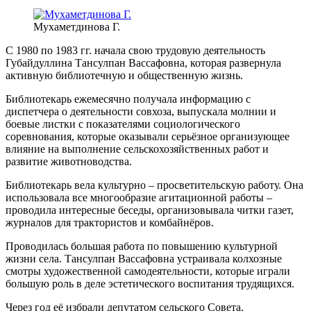
Мухаметдинова Г.
С 1980 по 1983 гг. начала свою трудовую деятельность
Губайдуллина Тансулпан Вассафовна, которая развернула
активную библиотечную и общественную жизнь.
Библиотекарь ежемесячно получала информацию с
диспетчера о деятельности совхоза, выпускала молнии и
боевые листки с показателями социологического
соревнования, которые оказывали серьёзное организующее
влияние на выполнение сельскохозяйственных работ и
развитие животноводства.
Библиотекарь вела культурно – просветительскую работу. Она
использовала все многообразие агитационной работы –
проводила интересные беседы, организовывала читки газет,
журналов для трактористов и комбайнёров.
Проводилась большая работа по повышению культурной
жизни села. Тансулпан Вассафовна устраивала колхозные
смотры художественной самодеятельности, которые играли
большую роль в деле эстетического воспитания трудящихся.
Через год её избрали депутатом сельского Совета.