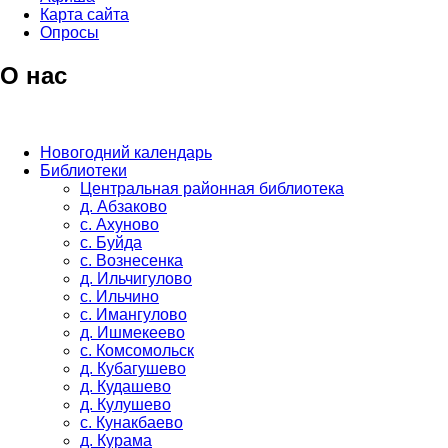
Карта сайта
Опросы
О нас
Новогодний календарь
Библиотеки
Центральная районная библиотека
д. Абзаково
с. Ахуново
с. Буйда
с. Вознесенка
д. Ильчигулово
с. Ильчино
с. Имангулово
д. Ишмекеево
с. Комсомольск
д. Кубагушево
д. Кудашево
д. Кулушево
с. Кунакбаево
д. Курама