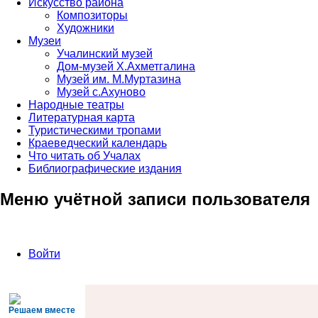
Искусство района
Композиторы
Художники
Музеи
Учалинский музей
Дом-музей Х.Ахметгалина
Музей им. М.Муртазина
Музей с.Ахуново
Народные театры
Литературная карта
Туристическими тропами
Краеведческий календарь
Что читать об Учалах
Библиографические издания
Меню учётной записи пользователя
Войти
Решаем вместе