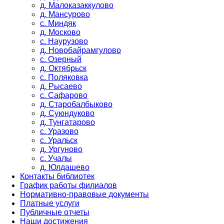
д. Малоказаккулово
д. Мансурово
с. Миндяк
д. Москово
с. Наурузово
д. Новобайрамгулово
с. Озерный
д. Октябрьск
с. Поляковка
д. Рысаево
с. Сафарово
д. Старобалбыково
д. Суюндуково
д. Тунгатарово
с. Уразово
с. Уральск
д. Ургуново
с. Учалы
д. Юлдашево
Контакты библиотек
График работы филиалов
Нормативно-правовые документы
Платные услуги
Публичные отчеты
Наши достижения