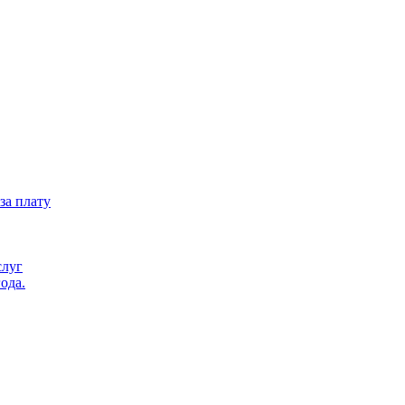
за плату
слуг
ода.