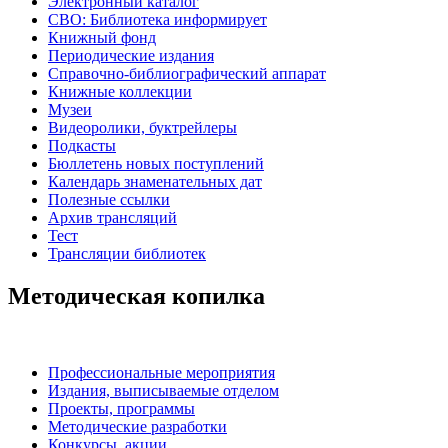
Электронный каталог
СВО: Библиотека информирует
Книжный фонд
Периодические издания
Справочно-библиографический аппарат
Книжные коллекции
Музеи
Видеоролики, буктрейлеры
Подкасты
Бюллетень новых поступлений
Календарь знаменательных дат
Полезные ссылки
Архив трансляций
Тест
Трансляции библиотек
Методическая копилка
Профессиональные мероприятия
Издания, выписываемые отделом
Проекты, программы
Методические разработки
Конкурсы, акции