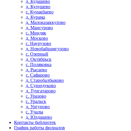
д. Кудашево
д. Кулушево
с. Кунакбаево
д. Курама
д. Малоказаккулово
д. Мансурово
с. Миндяк
д. Москово
с. Наурузово
д. Новобайрамгулово
с. Озерный
д. Октябрьск
с. Поляковка
д. Рысаево
с. Сафарово
д. Старобалбыково
д. Суюндуково
д. Тунгатарово
с. Уразово
с. Уральск
д. Ургуново
с. Учалы
д. Юлдашево
Контакты библиотек
График работы филиалов