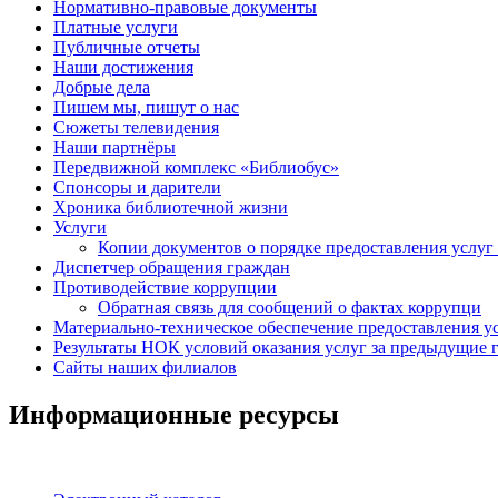
Нормативно-правовые документы
Платные услуги
Публичные отчеты
Наши достижения
Добрые дела
Пишем мы, пишут о нас
Сюжеты телевидения
Наши партнёры
Передвижной комплекс «Библиобус»
Спонсоры и дарители
Хроника библиотечной жизни
Услуги
Копии документов о порядке предоставления услуг 
Диспетчер обращения граждан
Противодействие коррупции
Обратная связь для сообщений о фактах коррупци
Материально-техническое обеспечение предоставления у
Результаты НОК условий оказания услуг за предыдущие г
Сайты наших филиалов
Информационные ресурсы