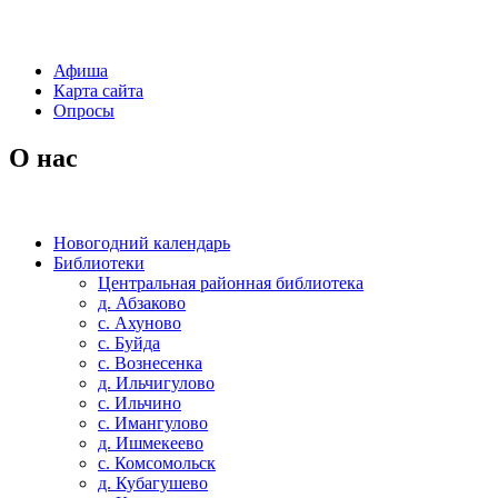
Афиша
Карта сайта
Опросы
О нас
Новогодний календарь
Библиотеки
Центральная районная библиотека
д. Абзаково
с. Ахуново
с. Буйда
с. Вознесенка
д. Ильчигулово
с. Ильчино
с. Имангулово
д. Ишмекеево
с. Комсомольск
д. Кубагушево