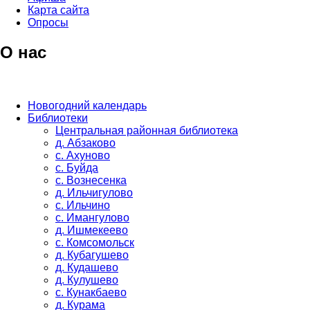
Карта сайта
Опросы
О нас
Новогодний календарь
Библиотеки
Центральная районная библиотека
д. Абзаково
с. Ахуново
с. Буйда
с. Вознесенка
д. Ильчигулово
с. Ильчино
с. Имангулово
д. Ишмекеево
с. Комсомольск
д. Кубагушево
д. Кудашево
д. Кулушево
с. Кунакбаево
д. Курама