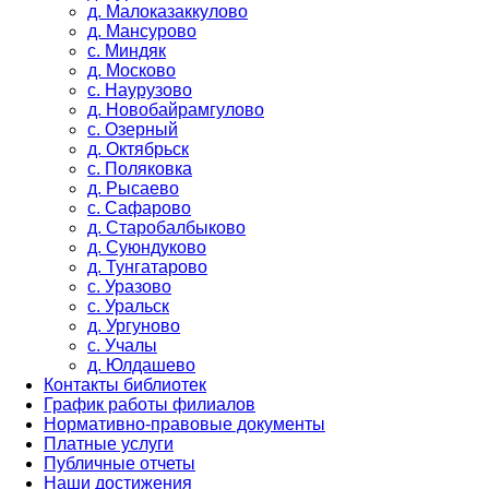
д. Малоказаккулово
д. Мансурово
с. Миндяк
д. Москово
с. Наурузово
д. Новобайрамгулово
с. Озерный
д. Октябрьск
с. Поляковка
д. Рысаево
с. Сафарово
д. Старобалбыково
д. Суюндуково
д. Тунгатарово
с. Уразово
с. Уральск
д. Ургуново
с. Учалы
д. Юлдашево
Контакты библиотек
График работы филиалов
Нормативно-правовые документы
Платные услуги
Публичные отчеты
Наши достижения