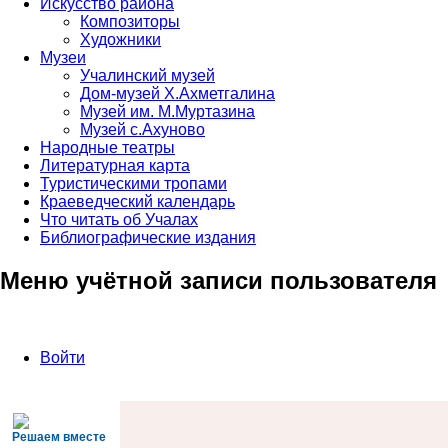
Искусство района
Композиторы
Художники
Музеи
Учалинский музей
Дом-музей Х.Ахметгалина
Музей им. М.Муртазина
Музей с.Ахуново
Народные театры
Литературная карта
Туристическими тропами
Краеведческий календарь
Что читать об Учалах
Библиографические издания
Меню учётной записи пользователя
Войти
Решаем вместе