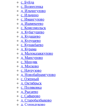
с. Буйда
с. Вознесенка
д. Ильчигулово
с. Ильчино
с. Имангулово
д. Ишмекеево
с. Комсомольск
д. Кубагушево
д. Кудашево
д. Кулушево
с. Кунакбаево
д. Курама
д. Малоказаккулово
д. Мансурово
с. Миндяк
д. Москово
с. Наурузово
д. Новобайрамгулово
с. Озерный
д. Октябрьск
с. Поляковка
д. Рысаево
с. Сафарово
д. Старобалбыково
д. Суюндуково