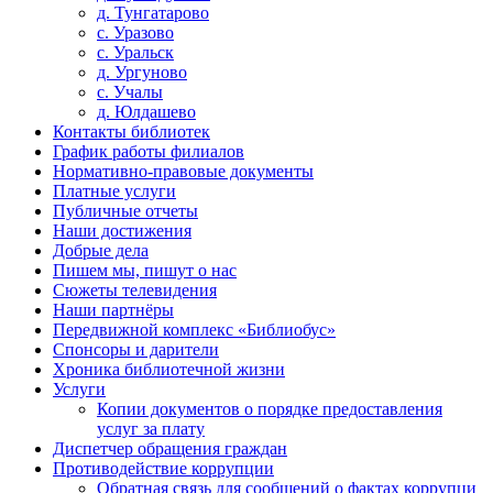
д. Тунгатарово
с. Уразово
с. Уральск
д. Ургуново
с. Учалы
д. Юлдашево
Контакты библиотек
График работы филиалов
Нормативно-правовые документы
Платные услуги
Публичные отчеты
Наши достижения
Добрые дела
Пишем мы, пишут о нас
Сюжеты телевидения
Наши партнёры
Передвижной комплекс «Библиобус»
Спонсоры и дарители
Хроника библиотечной жизни
Услуги
Копии документов о порядке предоставления
услуг за плату
Диспетчер обращения граждан
Противодействие коррупции
Обратная связь для сообщений о фактах коррупци