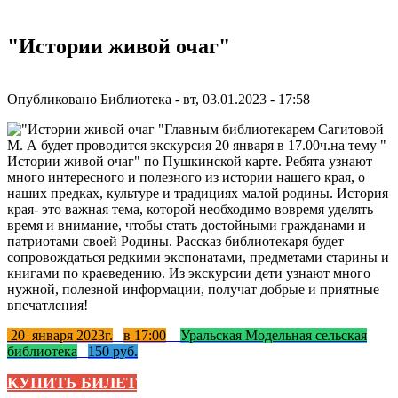
"Истории живой очаг"
Опубликовано
Библиотека
-
вт, 03.01.2023 - 17:58
Главным библиотекарем Сагитовой
М. А будет проводится экскурсия 20 января в 17.00ч.на тему "
Истории живой очаг" по Пушкинской карте. Ребята узнают
много интересного и полезного из истории нашего края, о
наших предках, культуре и традициях малой родины. История
края- это важная тема, которой необходимо вовремя уделять
время и внимание, чтобы стать достойными гражданами и
патриотами своей Родины. Рассказ библиотекаря будет
сопровождаться редкими экспонатами, предметами старины и
книгами по краеведению. Из экскурсии дети узнают много
нужной, полезной информации, получат добрые и приятные
впечатления!
20 января 2023г.
в 17:00
Уральская Модельная сельская
библиотека
150 руб.
КУПИТЬ БИЛЕТ