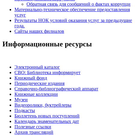
Обратная связь для сообщений о фактах коррупци
Материально-техническое обеспечение предоставления
услуг
Результаты НОК условий оказания услуг за предыдущие
года.
Сайты наших филиалов
Информационные ресурсы
Электронный каталог
СВО: Библиотека информирует
Книжный фонд
Периодические издания
Справочно-библиографический аппарат
Книжные коллекции
Музеи
Видеоролики, буктрейлеры
Подкасты
Бюллетень новых поступлений
Календарь знаменательных дат
Полезные ссылки
Архив трансляций