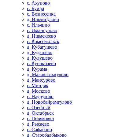
с. Ахуново
с. Буйда
с. Вознесенка
д. Ильчигулово
с. Ильчино
с. Имангулово
д. Ишмекеево
с. Комсомольск
д. Кубагушево
д. Кудашево
д. Кулушево
с. Кунакбаево
д. Курама
д. Малоказаккулово
д. Мансурово
с. Миндяк
д. Москово
с. Наурузово
д. Новобайрамгулово
с. Озерный
д. Октябрьск
с. Поляковка
д. Рысаево
с. Сафарово
д. Старобалбыково