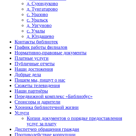
д. Суюндуково
д. Тунгатарово
с. Уразово
с. Уральск
д. Ургуново
с. Учалы
д. Юлдашево
Контакты библиотек
График работы филиалов
Нормативно-правовые документы
Платные услуги
Публичные отчеты
Наши достижения
Добрые дела
Пишем мы, пишут о нас
Сюжеты телевидения
Наши партнёры
Передвижной комплекс «Библиобус»
Спонсоры и дарители
Хроника библиотечной жизни
Услуги
Копии документов о порядке предоставления
услуг за плату
Диспетчер обращения граждан
Противодействие коррупции