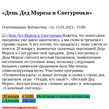
«День Дед Мороза и Снегурочки»
Опубликовано
Библиотека
-
пт, 13.01.2023 - 15:09
Кажется, что новогодние
праздники уже давно закончились, а мы снова встречаемся с
героями сказок. А все потому, что прощаться с ними совсем не
хочется. 30 января у знаменитых сказочных персонажей Деда
Мороза и Снегурочки свой праздник. День Снегурочки и
Деда Мороза считался веселым праздником, знаменующим
постепенное отступление зимы, поскольку следующим
большим славянским праздником была Масленица,
символизирующая весну. Участники программы
«Пушкинская карта» услышат легенды и сказки о героях дня,
организуем игры «Угадай, кто такой?», «Веселый Дед
Мороз», веселые конкурсы «Зимние загадки» и викторины
«Сказочный снегопад».
30 января
в 16:00
Модельная сельская библиотека
с.Ахуново
100 руб.