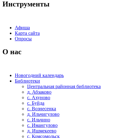
Инструменты
Афиша
Карта сайта
Опросы
О нас
Новогодний календарь
Библиотеки
Центральная районная библиотека
д. Абзаково
с. Ахуново
с. Буйда
с. Вознесенка
д. Ильчигулово
с. Ильчино
с. Имангулово
д. Ишмекеево
с. Комсомольск