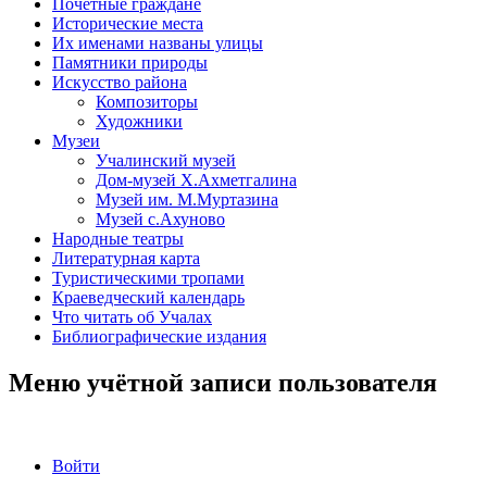
Почётные граждане
Исторические места
Их именами названы улицы
Памятники природы
Искусство района
Композиторы
Художники
Музеи
Учалинский музей
Дом-музей Х.Ахметгалина
Музей им. М.Муртазина
Музей с.Ахуново
Народные театры
Литературная карта
Туристическими тропами
Краеведческий календарь
Что читать об Учалах
Библиографические издания
Меню учётной записи пользователя
Войти