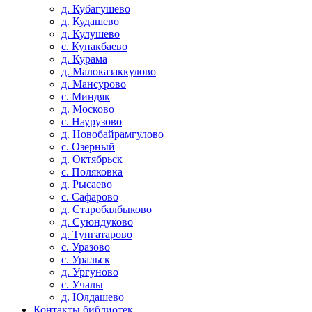
д. Кубагушево
д. Кудашево
д. Кулушево
с. Кунакбаево
д. Курама
д. Малоказаккулово
д. Мансурово
с. Миндяк
д. Москово
с. Наурузово
д. Новобайрамгулово
с. Озерный
д. Октябрьск
с. Поляковка
д. Рысаево
с. Сафарово
д. Старобалбыково
д. Суюндуково
д. Тунгатарово
с. Уразово
с. Уральск
д. Ургуново
с. Учалы
д. Юлдашево
Контакты библиотек