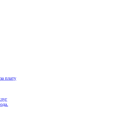
за плату
слуг
ода.