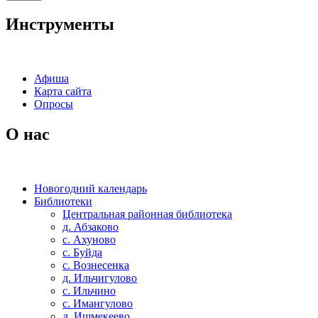
Инструменты
Афиша
Карта сайта
Опросы
О нас
Новогодний календарь
Библиотеки
Центральная районная библиотека
д. Абзаково
с. Ахуново
с. Буйда
с. Вознесенка
д. Ильчигулово
с. Ильчино
с. Имангулово
д. Ишмекеево