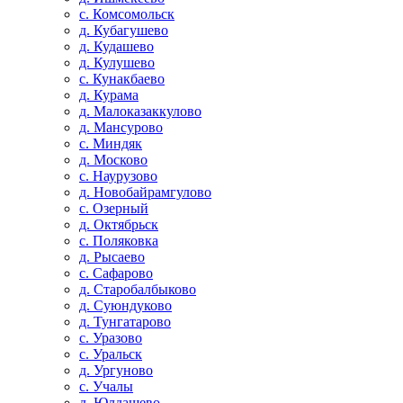
с. Комсомольск
д. Кубагушево
д. Кудашево
д. Кулушево
с. Кунакбаево
д. Курама
д. Малоказаккулово
д. Мансурово
с. Миндяк
д. Москово
с. Наурузово
д. Новобайрамгулово
с. Озерный
д. Октябрьск
с. Поляковка
д. Рысаево
с. Сафарово
д. Старобалбыково
д. Суюндуково
д. Тунгатарово
с. Уразово
с. Уральск
д. Ургуново
с. Учалы
д. Юлдашево