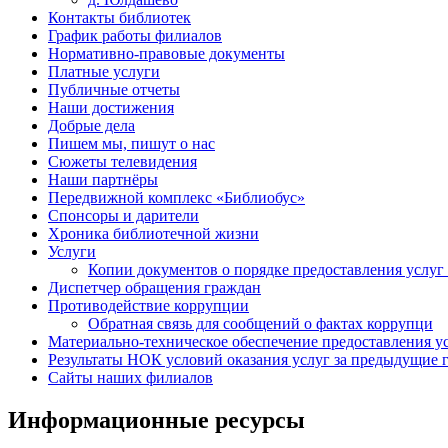
Контакты библиотек
График работы филиалов
Нормативно-правовые документы
Платные услуги
Публичные отчеты
Наши достижения
Добрые дела
Пишем мы, пишут о нас
Сюжеты телевидения
Наши партнёры
Передвижной комплекс «Библиобус»
Спонсоры и дарители
Хроника библиотечной жизни
Услуги
Копии документов о порядке предоставления услуг 
Диспетчер обращения граждан
Противодействие коррупции
Обратная связь для сообщений о фактах коррупци
Материально-техническое обеспечение предоставления у
Результаты НОК условий оказания услуг за предыдущие г
Сайты наших филиалов
Информационные ресурсы