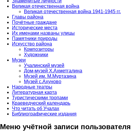
Знаменитые личности
Великая отечественная война
Великая отечественная война 1941-1945 гг.
Главы района
Почётные граждане
Исторические места
Их именами названы улицы
Памятники природы
Искусство района
Композиторы
Художники
Музеи
Учалинский музей
Дом-музей Х.Ахметгалина
Музей им. М.Муртазина
Музей с.Ахуново
Народные театры
Литературная карта
Туристическими тропами
Краеведческий календарь
Что читать об Учалах
Библиографические издания
Меню учётной записи пользователя