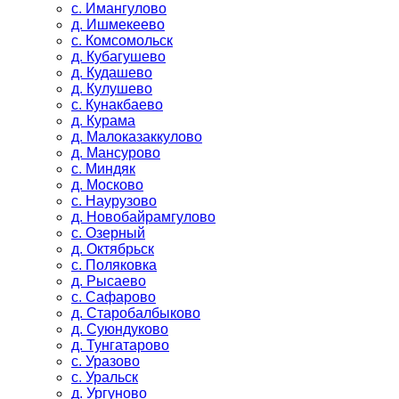
с. Имангулово
д. Ишмекеево
с. Комсомольск
д. Кубагушево
д. Кудашево
д. Кулушево
с. Кунакбаево
д. Курама
д. Малоказаккулово
д. Мансурово
с. Миндяк
д. Москово
с. Наурузово
д. Новобайрамгулово
с. Озерный
д. Октябрьск
с. Поляковка
д. Рысаево
с. Сафарово
д. Старобалбыково
д. Суюндуково
д. Тунгатарово
с. Уразово
с. Уральск
д. Ургуново