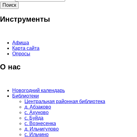
Инструменты
Афиша
Карта сайта
Опросы
О нас
Новогодний календарь
Библиотеки
Центральная районная библиотека
д. Абзаково
с. Ахуново
с. Буйда
с. Вознесенка
д. Ильчигулово
с. Ильчино