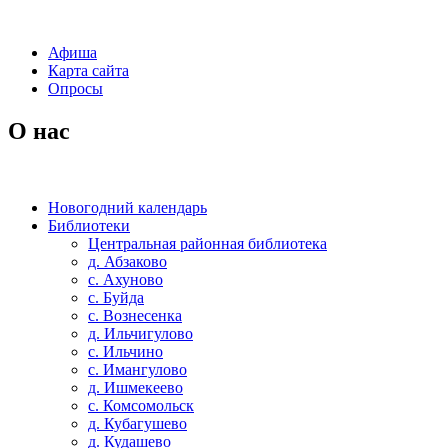
Афиша
Карта сайта
Опросы
О нас
Новогодний календарь
Библиотеки
Центральная районная библиотека
д. Абзаково
с. Ахуново
с. Буйда
с. Вознесенка
д. Ильчигулово
с. Ильчино
с. Имангулово
д. Ишмекеево
с. Комсомольск
д. Кубагушево
д. Кудашево