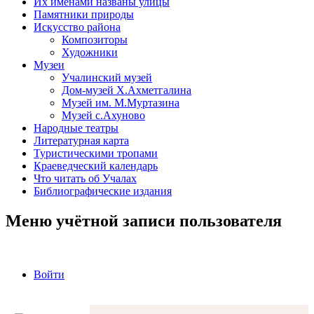
Их именами названы улицы
Памятники природы
Искусство района
Композиторы
Художники
Музеи
Учалинский музей
Дом-музей Х.Ахметгалина
Музей им. М.Муртазина
Музей с.Ахуново
Народные театры
Литературная карта
Туристическими тропами
Краеведческий календарь
Что читать об Учалах
Библиографические издания
Меню учётной записи пользователя
Войти