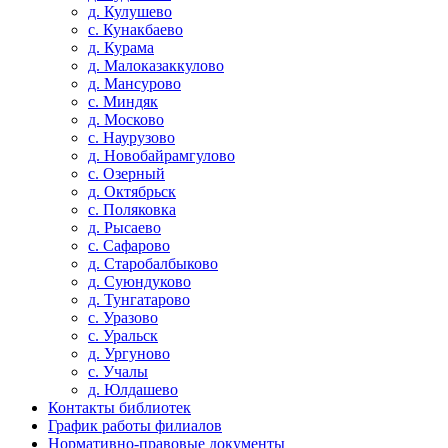
д. Кулушево
с. Кунакбаево
д. Курама
д. Малоказаккулово
д. Мансурово
с. Миндяк
д. Москово
с. Наурузово
д. Новобайрамгулово
с. Озерный
д. Октябрьск
с. Поляковка
д. Рысаево
с. Сафарово
д. Старобалбыково
д. Суюндуково
д. Тунгатарово
с. Уразово
с. Уральск
д. Ургуново
с. Учалы
д. Юлдашево
Контакты библиотек
График работы филиалов
Нормативно-правовые документы