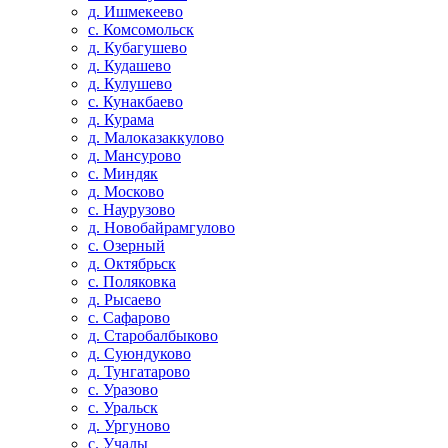
д. Ишмекеево
с. Комсомольск
д. Кубагушево
д. Кудашево
д. Кулушево
с. Кунакбаево
д. Курама
д. Малоказаккулово
д. Мансурово
с. Миндяк
д. Москово
с. Наурузово
д. Новобайрамгулово
с. Озерный
д. Октябрьск
с. Поляковка
д. Рысаево
с. Сафарово
д. Старобалбыково
д. Суюндуково
д. Тунгатарово
с. Уразово
с. Уральск
д. Ургуново
с. Учалы