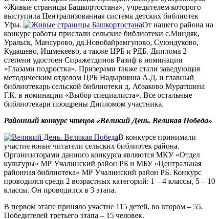
«Живые страницы Башкортостана», учредителем которого
выступила Централизованная система детских библиотек
Уфы.
От нашего района на
конкурс работы прислали сельские библиотеки с.Миндяк,
Уральск, Мансурово, дд.Новобайрамгулово, Суюндуково,
Кудашево, Ишмекеево, а также ЦРБ и РДБ. Диплома 2
степени удостоен Сиражетдинов Разиф в номинации
«Глазами подростка». Призерами также стали заведующая
методическим отделом ЦРБ Надыршина А.Д. и главный
библиотекарь сельской библиотеки д. Абзаково Муратшина
Г.К. в номинации «Выбор специалиста». Все остальные
библиотекари поощрены Дипломом участника.
Районный конкурс чтецов «Великий День. Великая Победа»
В конкурсе принимали
участие юные читатели сельских библиотек района.
Организаторами данного конкурса являются МКУ «Отдел
культуры» МР Учалинский район РБ и МБУ «Центральная
районная библиотека» МР Учалинский район РБ. Конкурс
проводился среди 2 возрастных категорий: 1 – 4 классы, 5 – 10
классы. Он проводился в 3 этапа.
В первом этапе приняло участие 115 детей, во втором – 55.
Победителей третьего этапа – 15 человек.