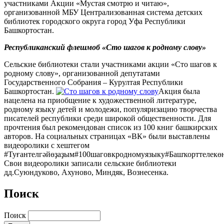
участниками Акции «Мустая смотрю и читаю»,
организованной МБУ Централизованная система детских
библиотек городского округа город Уфа Республики
Башкортостан.
Республиканский флешмоб «Сто шагов к родному слову»
Сельские библиотеки стали участниками акции «Сто шагов к
родному слову», организованной депутатами
Государственного Собрания – Курултая Республики
Башкортостан.
Акция была
нацелена на приобщение к художественной литературе,
родному языку детей и молодежи, популяризацию творчества
писателей республики среди широкой общественности. Для
прочтения был рекомендован список из 100 книг башкирских
авторов. На социальных страницах «ВК» были выставлены
видеоролики с хештегом
#Туғантелгәйөҙаҙым#100шаговкродномуязыку#Башҡорттелекөн
Свои видеоролики записали сельские библиотеки
дд.Суюндуково, Ахуново, Миндяк, Вознесенка.
Поиск
Поиск