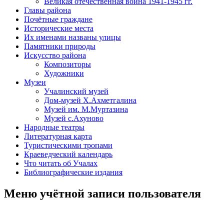
Великая отечественная война 1941-1945 гг.
Главы района
Почётные граждане
Исторические места
Их именами названы улицы
Памятники природы
Искусство района
Композиторы
Художники
Музеи
Учалинский музей
Дом-музей Х.Ахметгалина
Музей им. М.Муртазина
Музей с.Ахуново
Народные театры
Литературная карта
Туристическими тропами
Краеведческий календарь
Что читать об Учалах
Библиографические издания
Меню учётной записи пользователя