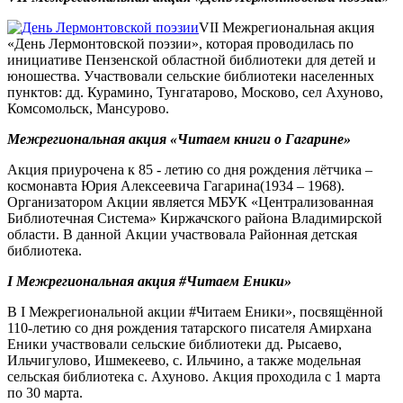
VII Межрегиональная акция
«День Лермонтовской поэзии», которая проводилась по
инициативе Пензенской областной библиотеки для детей и
юношества. Участвовали сельские библиотеки населенных
пунктов: дд. Курамино, Тунгатарово, Москово, сел Ахуново,
Комсомольск, Мансурово.
Межрегиональная акция «Читаем книги о Гагарине»
Акция приурочена к 85 - летию со дня рождения лётчика –
космонавта Юрия Алексеевича Гагарина(1934 – 1968).
Организатором Акции является МБУК «Централизованная
Библиотечная Система» Киржачского района Владимирской
области. В данной Акции участвовала Районная детская
библиотека.
I Межрегиональная акция #Читаем Еники»
В I Межрегиональной акции #Читаем Еники», посвящённой
110-летию со дня рождения татарского писателя Амирхана
Еники участвовали сельские библиотеки дд. Рысаево,
Ильчигулово, Ишмекеево, с. Ильчино, а также модельная
сельская библиотека с. Ахуново. Акция проходила с 1 марта
по 30 марта.