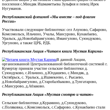
поселения с.Миндяк Ишмаметьева Зульфия и певец Ирек
Нугуманов.
Республиканский флешмоб «Мы вместе – под флагом
России»
Участвовали следующие библиотеки: сел Ахуново, Сафарово,
Комсомольск, Ильчино, Учалы, Мансурово, Кунакбаево,
Уральск, дд.Новобайрамгулово, Имангулово, Суюндуково,
Ургуново, а также ЦРБ, РДБ.
Республиканская Акция «Читаем книги Мустая Карима»
В данной Акции,
организованной Централизованной библиотечной системой г.
Кумертау приняли участие сельские библиотеки д.
Суюндуково, с.Ильчино, д.Юлдашево, с.Миндяк, д.
Октябрьск, с. Уральск, д.Ишмекеево, с. Рысаево,
д.Новобайрамгулово, д.Старобалбыково, д.Тунгатарово,
с.Мансурово, д.Абзаково.
Республиканская Акция «Мустая смотрю и читаю»
Сельские библиотеки д.Курамино, д.Суюндуково,
с.Поляковка, с.Комсомольск, с.Сафарово. с.Кунакбаево стали