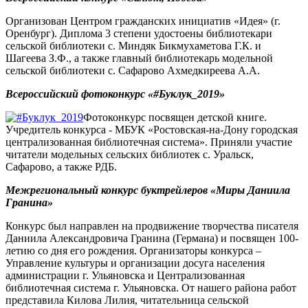
Организован Центром гражданских инициатив «Идея» (г.
Оренбург). Диплома 3 степени удостоены библиотекари
сельской библиотеки с. Миндяк Бикмухаметова Г.К. и
Шагеева З.Ф., а также главный библиотекарь модельной
сельской библиотеки с. Сафарово Ахмедкиреева А.А.
Всероссийский фотоконкурс «#Буклук_2019»
Фотоконкурс посвящен детской книге.
Учредитель конкурса - МБУК «Ростовская-на-Дону городская
централизованная библиотечная система». Приняли участие
читатели модельных сельских библиотек с. Уральск,
Сафарово, а также РДБ.
Межрегиональный конкурс буктрейлеров «Миры Даниила
Гранина»
Конкурс был направлен на продвижение творчества писателя
Даниила Александровича Гранина (Германа) и посвящен 100-
летию со дня его рождения. Организаторы конкурса –
Управление культуры и организации досуга населения
администрации г. Ульяновска и Централизованная
библиотечная система г. Ульяновска. От нашего района работ
представила Килова Лилия, читательница сельской