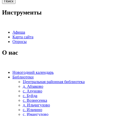
Инструменты
Афиша
Карта сайта
Опросы
О нас
Новогодний календарь
Библиотеки
Центральная районная библиотека
д. Абзаково
с. Ахуново
с. Буйда
с. Вознесенка
д. Ильчигулово
с. Ильчино
с. Имангулово