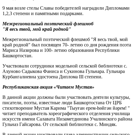
9 мая возле стелы Славы победителей наградили Дипломами
1,2,3 степени и памятными подарками.
Межрегиональный поэтический флешмоб
"Я весь твой, мой край родной"
Межрегиональный поэтический флешмоб "Я весь твой, мой
край родной" был посвящен 70- летию со дня рождения поэта
Мариса Назирова и 100- летию образования Республики
Башкортостан.
Участвовали сотрудники модельной сельской библиотеки с.
Ахуново Садыкова Фаниса и Сукинова Гульнара. Гульнара
Курбангалиевна удостоена Диплома III степени.
Республиканская акция «Читаем Мустая»
В данной акции должны были участвовать деятели культуры,
писатели, поэты, известные люди Башкортостана От ЦРБ
стихотворение Мустая Карима "Тыуған ерем-һөйгән йәрем! "
читает преподаватель хореографического отделения училища
искусств имени Салавата Низаметдинова Учалинского района
Гульназ Гайсарова. От сельской библиотеки с. Миндяк.
В данной акции участвовали глава администрации сельского