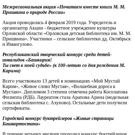
Межрегиональная акция «Почитаем вместе книги М. М.
Пришвина о природе России»
Акция проводилась 4 февраля 2019 года. Учредитель и
организатор Акции - бюджетное учреждение культуры
Орловской области «Орловская детская библиотека им. М. М.
Пришвина». Участники – сельские библиотеки дд. Октябрьск
и Имангулово.
Республиканский творческий конкурс среди детей-
инвалидов «Башкирия!
Ты свет в моей судьбе» (к 100-летию со дня рождения М.
Карима)
Всего участвовало 13 детей в номинациях «Мой Мустай
Карим», «Живое слово Мустая», «Волшебная дорога к
Мустаю». Дипломом 3 степени отмечена работа Косолапова
Филиппа (РДБ). Лауреатом стала Арапова Арина (модельная
сельская библиотека с. Ахуново). Остальные дети получили
сертификаты.
Городской конкурс буктрейлеров «Живые страницы
Башкортостана»
В течение четырех месяцев проходил конкурс буктрейлеров