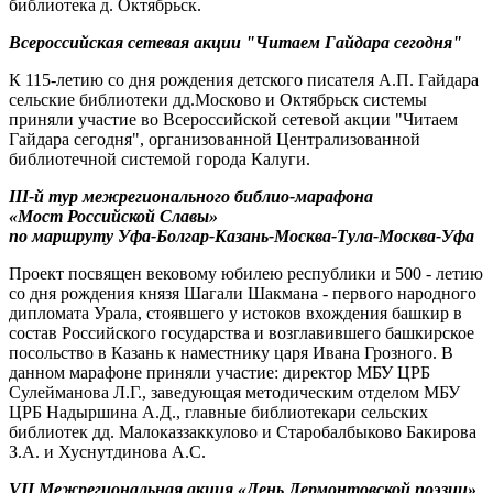
библиотека д. Октябрьск.
Всероссийская сетевая акции "Читаем Гайдара сегодня"
К 115-летию со дня рождения детского писателя А.П. Гайдара
сельские библиотеки дд.Москово и Октябрьск системы
приняли участие во Всероссийской сетевой акции "Читаем
Гайдара сегодня", организованной Централизованной
библиотечной системой города Калуги.
III-й тyр межрегионального библио-марафона
«Мост Российской Славы»
по маршруту Уфа-Болгар-Казань-Москва-Тула-Москва-Уфа
Проект посвящен вековому юбилею республики и 500 - летию
со дня рождения князя Шагали Шакмана - первого народного
дипломата Урала, стоявшего у истоков вхождения башкир в
состав Российского государства и возглавившего башкирское
посольство в Казань к наместнику царя Ивана Грозного. В
данном марафоне приняли участие: директор МБУ ЦРБ
Сулейманова Л.Г., заведующая методическим отделом МБУ
ЦРБ Надыршина А.Д., главные библиотекари сельских
библиотек дд. Малоказзаккулово и Старобалбыково Бакирова
З.А. и Хуснутдинова А.С.
VII Межрегиональная акция «День Лермонтовской поэзии»