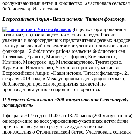
обслуживающими детей и юношество. Участвовала сельская
библиотека д. Ильчигулово.
Всероссийская Акция «Наши истоки. Читаем фольклор»
В целях формирования и
развития у подрастающего поколения народов России
уважения и добросердечия к представителям разных народов,
культур, верований посредством изучения и популяризации
фольклора, 12 библиотек района (сельские библиотеки сел
Поляковка, Уральск, Миндяк, Сафарово, Комсомольск,
Ильчино, Мансурово, дд. Малоказакуллово, Тунгатарово,
Курамино, Ильчигулово, Ургуново) приняли участие во
Всероссийской Акции «Наши истоки. Читаем фольклор». 21
февраля 2019 года, в Международный день родного языка,
библиотекари провели мероприятия для детей по
произведениям устного народного творчества.
II Всероссийская акции «200 минут чтения: Сталинграду
посвящается»
1 февраля 2019 года с 10-00 до 13-20 часов (200 минут чтения)
одновременно во всех учреждениях-участниках детям были
прочитаны вслух литературные художественные
произведения о Сталинградской битве. Участвовала сельская