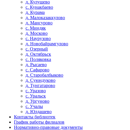
д. Кулушево
с. Кунакбаево
д. Курама
д. Малоказаккулово
д. Мансурово
с. Миндяк
д. Москово
с. Наурузово
д. Новобайрамгулово
с. Озерный
д. Октябрьск
с. Поляковка
д. Рысаево
с. Сафарово
д. Старобалбыково
д. Суюндуково
д. Тунгатарово
с. Уразово
с. Уральск
д. Ургуново
с. Учалы
д. Юлдашево
Контакты библиотек
График работы филиалов
Нормативно-правовые документы