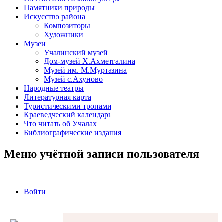
Памятники природы
Искусство района
Композиторы
Художники
Музеи
Учалинский музей
Дом-музей Х.Ахметгалина
Музей им. М.Муртазина
Музей с.Ахуново
Народные театры
Литературная карта
Туристическими тропами
Краеведческий календарь
Что читать об Учалах
Библиографические издания
Меню учётной записи пользователя
Войти