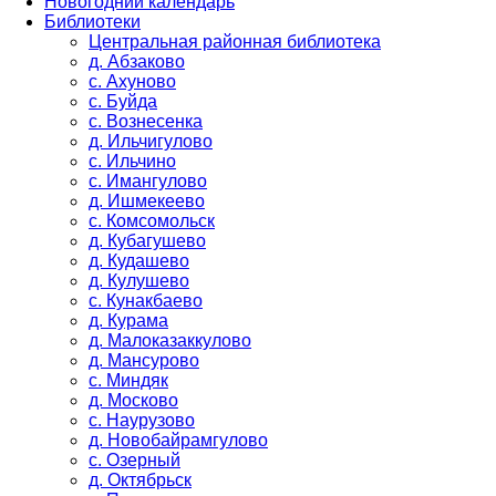
Новогодний календарь
Библиотеки
Центральная районная библиотека
д. Абзаково
с. Ахуново
с. Буйда
с. Вознесенка
д. Ильчигулово
с. Ильчино
с. Имангулово
д. Ишмекеево
с. Комсомольск
д. Кубагушево
д. Кудашево
д. Кулушево
с. Кунакбаево
д. Курама
д. Малоказаккулово
д. Мансурово
с. Миндяк
д. Москово
с. Наурузово
д. Новобайрамгулово
с. Озерный
д. Октябрьск