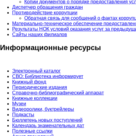
Копии документов о порядке предоставления усл
Диспетчер обращения граждан
Противодействие коррупции
Обратная связь для сообщений о фактах корруп
Материально-техническое обеспечение предоставлен
Результаты НОК условий оказания услуг за предыдущи
Сайты наших филиалов
Информационные ресурсы
Электронный каталог
СВО: Библиотека информирует
Книжный фонд
Периодические издания
Справочно-библиографический аппарат
Книжные коллекции
Музеи
Видеоролики, буктрейлеры
Подкасты
Бюллетень новых поступлений
Календарь знаменательных дат
Полезные ссылки