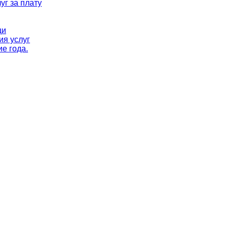
уг за плату
ци
ия услуг
е года.