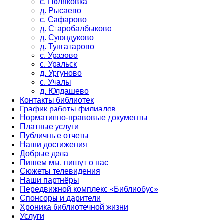
с. Поляковка
д. Рысаево
с. Сафарово
д. Старобалбыково
д. Суюндуково
д. Тунгатарово
с. Уразово
с. Уральск
д. Ургуново
с. Учалы
д. Юлдашево
Контакты библиотек
График работы филиалов
Нормативно-правовые документы
Платные услуги
Публичные отчеты
Наши достижения
Добрые дела
Пишем мы, пишут о нас
Сюжеты телевидения
Наши партнёры
Передвижной комплекс «Библиобус»
Спонсоры и дарители
Хроника библиотечной жизни
Услуги