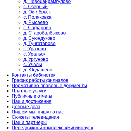
д. Новобайрамгулово
с. Озерный
д. Октябрьск
с. Поляковка
д. Рысаево
с. Сафарово
д. Старобалбыково
д. Суюндуково
д. Тунгатарово
с. Уразово
с. Уральск
д. Ургуново
с. Учалы
д. Юлдашево
Контакты библиотек
График работы филиалов
Нормативно-правовые документы
Платные услуги
Публичные отчеты
Наши достижения
Добрые дела
Пишем мы, пишут о нас
Сюжеты телевидения
Наши партнёры
Передвижной комплекс «Библиобус»