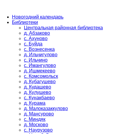
Новогодний календарь
Библиотеки
Центральная районная библиотека
д. Абзаково
с. Ахуново
с. Буйда
с. Вознесенка
д. Ильчигулово
с. Ильчино
с. Имангулово
д. Ишмекеево
с. Комсомольск
д. Кубагушево
д. Кудашево
д. Кулушево
с. Кунакбаево
д. Курама
д. Малоказаккулово
д. Мансурово
с. Миндяк
д. Москово
с. Наурузово