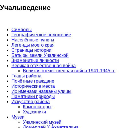
Учалыведение
Символы
Географическое положение
Населённые пункты
Легенды моего края
Страницы истории
Батыры земли Учалинской
Знаменитые личности
Великая отечественная война
Великая отечественная война 1941-1945 гг.
Главы района
Почётные граждане
Исторические места
Их именами названы улицы
Памятники природы
Искусство района
Композиторы
Художники
Музеи
Учалинский музей
Дом-музей Х.Ахметгалина